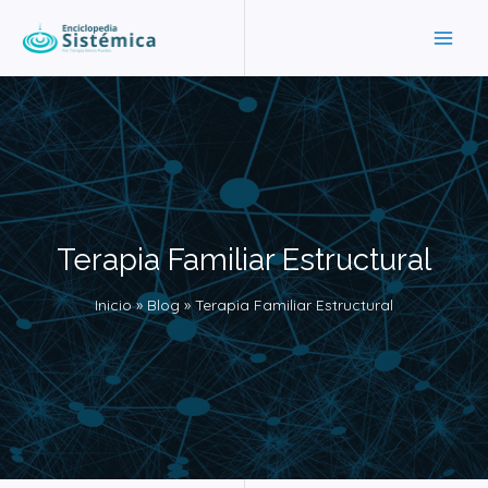
Ir
MAI
al
ME
contenido
Terapia Familiar Estructural
Inicio
Blog
Terapia Familiar Estructural