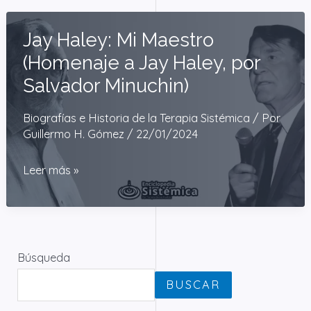
Jay Haley: Mi Maestro
(Homenaje a Jay Haley, por
Salvador Minuchin)
Biografías e Historia de la Terapia Sistémica
/ Por
Guillermo H. Gómez
/
22/01/2024
Jay
Leer más »
Haley:
Mi
Maestro
(Homenaje
Búsqueda
a
BUSCAR
Jay