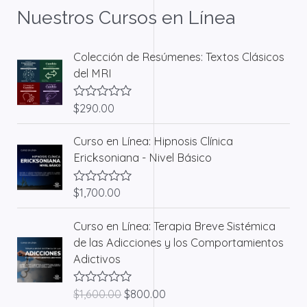
Haley,
Nuestros Cursos en Línea
por
Salvador
Colección de Resúmenes: Textos Clásicos
Minuchin)
del MRI
$
290.00
V
a
l
Curso en Línea: Hipnosis Clínica
o
r
Ericksoniana - Nivel Básico
a
d
o
$
1,700.00
V
c
a
o
l
n
E
E
Curso en Línea: Terapia Breve Sistémica
o
0
l
l
r
d
de las Adicciones y los Comportamientos
a
e
p
p
Adictivos
d
5
r
r
o
c
e
e
o
$
1,600.00
$
800.00
V
c
c
n
a