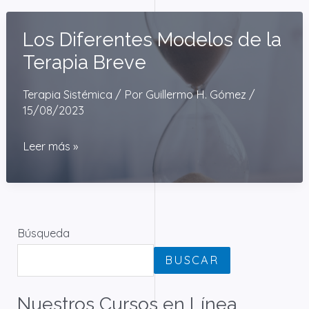
Los Diferentes Modelos de la
Terapia Breve
Terapia Sistémica
/ Por
Guillermo H. Gómez
/
15/08/2023
Los
Leer más »
Diferentes
Modelos
de
la
Búsqueda
Terapia
BUSCAR
Breve
Nuestros Cursos en Línea