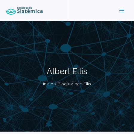
Ir
MAI
al
ME
contenido
Albert Ellis
Inicio
Blog
Albert Ellis