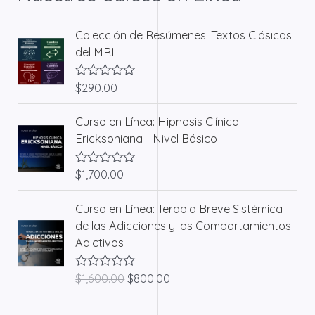
Colección de Resúmenes: Textos Clásicos
del MRI
$
290.00
V
a
l
Curso en Línea: Hipnosis Clínica
o
r
Ericksoniana - Nivel Básico
a
d
o
$
1,700.00
V
c
a
o
l
n
E
E
Curso en Línea: Terapia Breve Sistémica
o
0
l
l
r
d
de las Adicciones y los Comportamientos
a
e
p
p
Adictivos
d
5
r
r
o
c
e
e
o
$
1,600.00
$
800.00
V
c
c
n
a
0
l
i
i
d
o