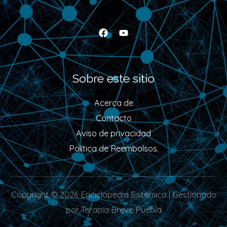
Sobre este sitio
Acerca de
Contacto
Aviso de privacidad
Política de Reembolsos.
Copyright © 2026 Enciclopedia Sistémica | Gestionado
por Terapia Breve Puebla